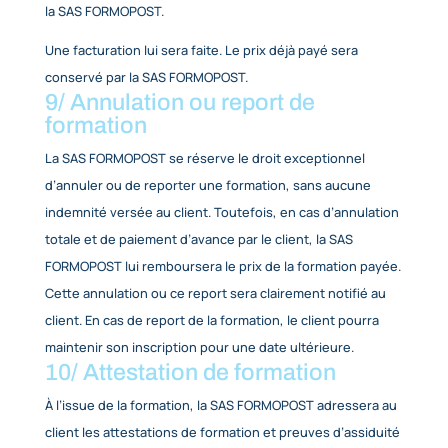
Une indemnité forfaitaire
de 40 € pour frais de
recouvrement s’ajoutera systématiquement à
ces
pénalités.
Pour les stages se déroulant sur 2 années civiles 
facture et une attestation intermédiaires
sont adre
au client au 31 décembre pour clôture de l’exercice
comptable con
cerné.
En cas de non-paiement
d’une facture, et après mi
recouvrement restée sans effet,
La SAS FORMOPO
réserve le droit de suspendre toute formation en 
et/ou à venir.
8/ Annulation de la formation 