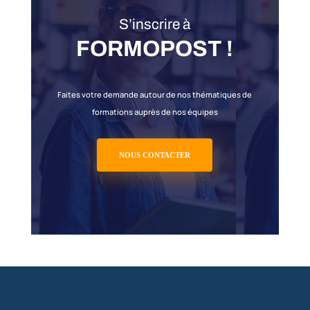
des stagiaires.
11/ Propriété intellectuelle
La SAS FORMOPOST reste détenteur, sauf clause co
dans la convention, des droits patrimoniaux de la
conception des stages (documents pédagogiques
logiciels, réalisations matérielles et informatiques, 
12/ Informatique et libertés
En application de l’article 27 de la loi du 6 janvier 19
relative à l’informatique, aux fichiers et
aux libertés
client est informé que les données recueillies lors
inscription à une formation sont intégrées dans les
logiciels de comptabilité et de gestion de la relatio
clientèle de la SAS FORMOPOST.