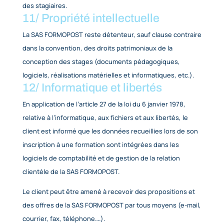
l’entreprise
Le client peut annuler sans frais son inscription à 
formation si cette annulation intervient au plus tar
jours ouvrés avant la date de démarrage de la form
En cas de paiement
d’avance,
La SAS FORMOPOST
remboursera au client le prix de la formation payé.
En cas d’an
nulation du fait du client à moins de 05 
ouvrés avant le premier jour de la
formation ou d’
de cycle par un ou plusieurs stagiaires inscrits par 
client, l’intégralité du prix de la formation sera exig
l
a SAS FORMOPOST.
Une facturation lui sera faite. Le prix déjà payé sera
conservé par la SAS FORMOPOST.