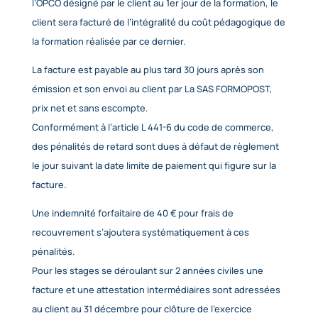
réparties de façon équilibrée dans la journée.
7/ Facturation
Si le client souhaite que le règlement soit émis par
dont il dépend, il lui appartient :
– de faire une demande de prise en charge avant l
de la formation.
– de s’assurer de la bonne fin de cette demande ;
– de l’indiquer explicitement sur le bulletin d’inscri
transmis par La SAS FORMOPOST et sur la conventi
simplifiée de formation professionnelle continue
– de s’assurer de la bonne fin du paiement par l’or
qu’il aura désigné.
Si l’OPCO ne prend en charge que partiellement le c