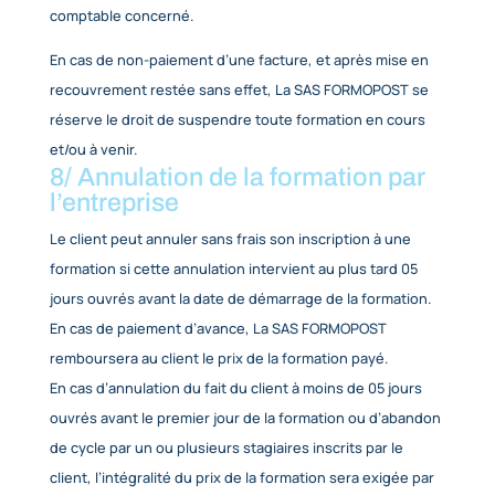
la formation, le reliquat sera alors directement fact
client.
Si La SAS FORMOPOST
n’a pas reçu la prise en char
l’OPCO désigné par le client au
1er jour de la formati
client sera facturé de l’intégralité du coût pédago
la formation réalisée par ce dernier.
La facture est payable au plus tard 30 jours après 
émission et son envoi au client par La SAS FORMO
prix net et sans escompte.
Conformément à l’article L 441
-6 du code de comm
des pénalités de retard sont dues à défaut de règ
le jour suivant la date limite de paiement qui figure 
facture.