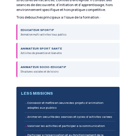
4
NIVEAU (BAC)
12 mois
NOV 2026 A NOV 2027
540 h
EN CENTRE
2 j