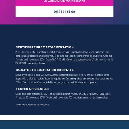
2
ENTRETIEN
Entretien de positionnement, qui determine aus
handicap.
3
TEP ET SELECTION
Vous passez les TEP et le test de se