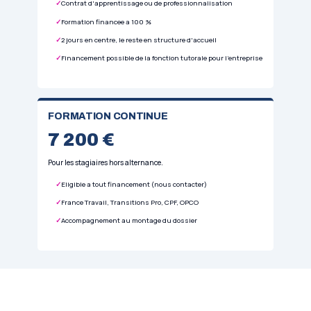
Entretien corporel
Activites physiques d'entretien corporel : mai
developpement des capacites physiques, en r
musique.
Exemples :
cours choregraphies (step, danse), r
musculaire, relaxation, gym sante, sport adapte.
APJS
Jeux sportifs
Activites physiques et jeux sportifs : jeux de 
d'opposition, d'adresse, sports collectifs et in
Exemples :
foot, rugby, basket, sports de combat,
jeux de raquette, ultimate.