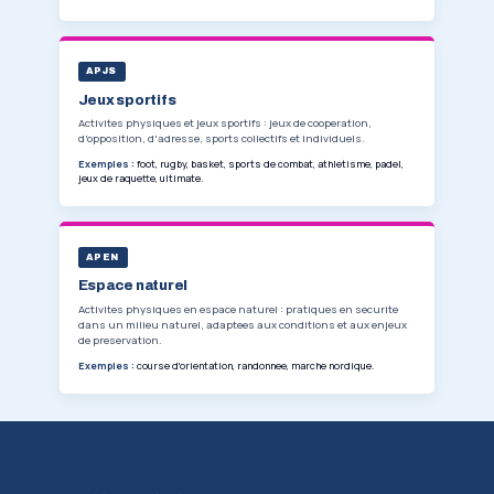
physiques et sportives variees aupres de to
Il intervient dans des structures publiques, p
associatives : collectivites, clubs, associatio
structures de vacances, comites d'entreprise
seances de decouverte, d'initiation et d'app
environnement specifique et hors pratique 
Trois debouches principaux a l'issue de la fo
EDUCATEUR SPORTIF
Animation multi-activites tous publics
ANIMATEUR SPORT SANTE
Activites de prevention et bien-etre