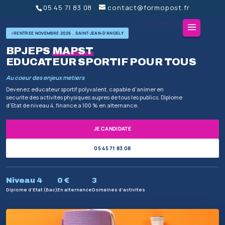
05 45 71 83 08
contact@formopost
RENTREE NOVEMBRE 2026 . SAINT-JEAN-D'ANGELY
BPJEPS
MAPST
EDUCATEUR SPORTIF P
Au coeur des enjeux metiers
Devenez educateur sportif polyvalent, capable d'a
securite des activites physiques aupres de tous les p
d'Etat de niveau 4, finance a 100 % en alternance.
JE CANDIDATE