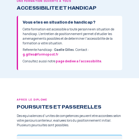
Contrat d'apprentissage ou de profession
BLOC
INTITULE
Formation financee a 100 %
Concevoir et mettre en oeuvre des projet
BC1
2 jours en centre, le reste en structure d'a
cadre de l'organisation de travail d'une s
Financement possible de la fonction tutora
Valoriser les activites et les projets d'u
BC2
sport ou de l'animation.
Concevoir, animer en securite et evalue
BC3
cycles de seances dans les 3 domaines
ou sportives.
FORMATION CONTINUE
7 200 €
Pour les stagiaires hors alternance.
Eligible a tout financement (nous contact