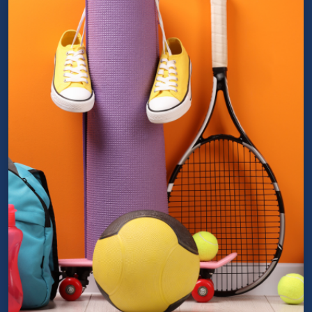
05 45 71 83 08
Niveau 4
0 €
3
Diplome d'Etat (Bac)
En alternance
Domaines d'activite