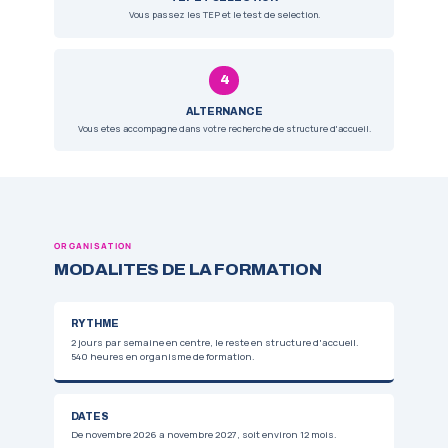
PERSONNALISEZ VOTRE PARCOURS
2 OPTIONS AU CHOIX
PADDLE
Specialisez-vous dans l'encadrement du padd
votre champ d'intervention en espace naturel
Sous reserve d'habilitation DRAJES Nouvelle-Aquit
SPORT SANTE
Orientez votre pratique vers la prevention, le 
l'activite physique adaptee aux publics fragil
Sous reserve d'habilitation DRAJES Nouvelle-Aquit