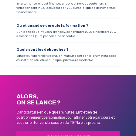
sessions de TEP
. Vous devez egalement detenir 
equivalent secourisme (AFPS) et reussir le test d
Formopost.
COMMENT CA MARCHE
4 ETAPES POUR CANDIDA
1
CANDIDATURE
Vous deposez votre dossier en ligne en qu